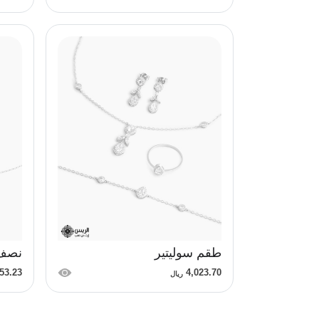
طقم سوليتير
نصف 
53.23
4,023.70
ريال