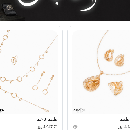
طقم
طقم ناعم
4,947.71
4,6
ريال
ريال