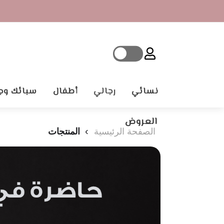
×
نسائي
رجالي
أطفال
سبائك وج
الأصناف
:
العروض
الصفحة الرئيسية
المنتجات
العيار:
الفئة:
عائلة
اللون: