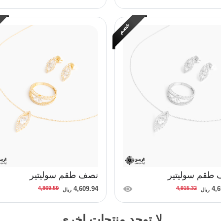
خصم
طقم سوليتير
نصف طقم سوليتير
4,869.59
4,609.94
4,915.32
4,6
ريال
ريال
لا توجد منتجات اخرى