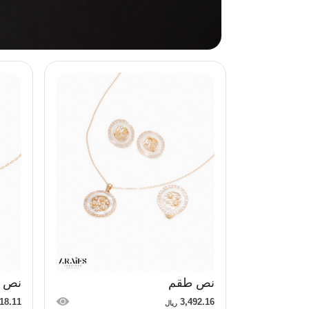
السعر
تصفيات
اخرى:
تصفية
نص طقم
نص 
18.11
3,492.16
ريال