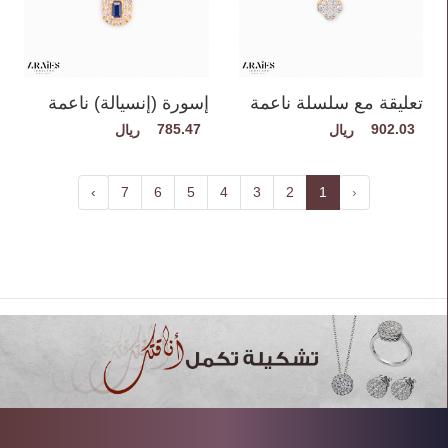
تعليقة مع سلسلة ناعمة
إسورة (إنسيالة) ناعمة
785.47
902.03
›
7
6
5
4
3
2
1
‹