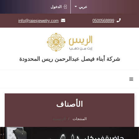
عربي
الدخول
info@raiesjewelry.com
:
0500568899
:
شركة أبناء فيصل عبدالرحمن ريس المحدودة
الأصناف
المنتجات
الرئيسية