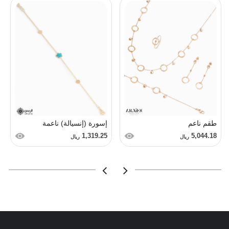
طقم ناعم
إسورة (إنسيالة) ناعمة
1,319.25
5,044.18
ريال
ريال