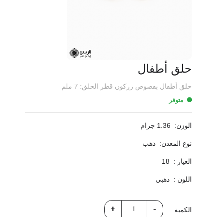
حلق أطفال
حلق أطفال بفصوص زركون قطر الحلق: 7 ملم
متوفر
الوزن:
1.36 جرام
نوع المعدن:
ذهب
العيار :
18
اللون :
ذهبي
الكمية