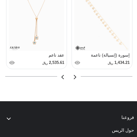
إسورة (إنسيالة) ناعمة
عقد ناعم
2,535.61
1,434.21
ريال
ريال
فروعنا
حول الريس