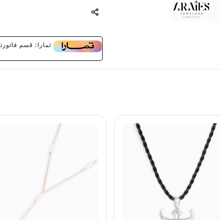
تمارا: قسم فاتورتك على 3 دفعات بدون فوائ