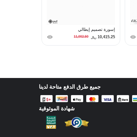
إسورة تصميم إيطالي
خاتم ناعم
1,116.87
11,002.50
10,415.25
ريال
ريال
جميع طرق الدفع متاحة لدينا
شهادة الموثوقية