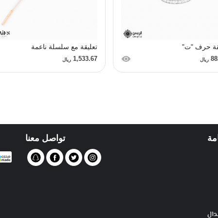
قة حرف "ت"
تعليقة مع سلسلة ناعمة
1,533.67
88
ريال
ريال
مة
تواصل معنا
دال