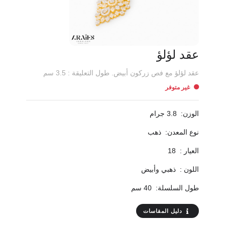
عقد لؤلؤ
عقد لؤلؤ مع فص زركون أبيض. طول التعليقة : 3.5 سم
غير متوفر
الوزن:
3.8 جرام
نوع المعدن:
ذهب
العيار :
18
اللون :
ذهبي وأبيض
طول السلسلة:
40 سم
دليل المقاسات