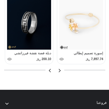
إسورة تصميم إيطالي
دبلة فضة نقشة فيرزاتشي
200.10
7,897.74
ريال
ريال
فروعنا