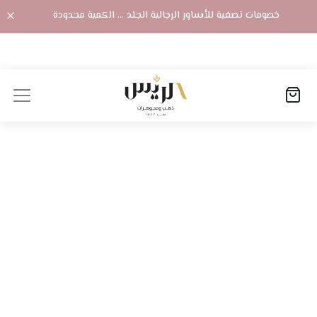
خصومات تصفية للأساور الرجالية الجلد ... الكمية محدودة
الصفحة الرئيسية
المنتجات
خاتم ناعم قلوب
خاتم ناعم قلوب
خاتم ناعم قلوب بفصوص زركون لون أبيض.
متوفر
الوزن:
2.35 جرام