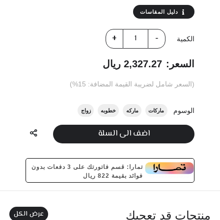
دليل المقاسات
الكمية
السعر:
2,327.27 ريال
(السعر شامل لضريبة القيمة المضافة: 15%)
الوسوم
ماركات
ماركه
خطوبه
زواج
اضف الى السلة
تمارا: قسم فاتورتك على 3 دفعات بدون
فوائد بقيمة 822 ريال
عرض الكل
منتجات قد تعجبك