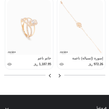
إسورة (إنسيالة) ناعمة
خاتم ناعم
1,187.95
972.26
ريال
ريال
فروعنا