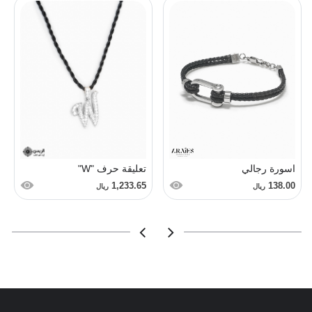
اسورة رجالي
تعليقة حرف "W"
1,233.65
138.00
ريال
ريال